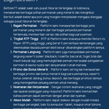
Bethoki77 adalah salah satu pusat hiburan terlengkap di Indonesia,
menawarkan berbagai pilihan permainan yang menarik dan menghibur.
Berikut adalah beberapa poin yang mungkin menjelaskan mengapa dianggap
sebagai pusat hiburan terlengkap:
Ragam Permainan
: Platform kami menawarkan berbagai jenis
permainan yang menarik dari berbagai penyedia permainan
terkemuka, memberikan variasi dan pilihan bagi para pemain.
Tingkat RTP Tinggi
: RTP di Platform kami biasanya memiliki Return to
Player (RTP) yang tinggi, yang berarti persentase kemenangan yang
dikembalikan kepada pemain lebih besar dibandingkan platform lainnya.
Permainan Langsung
: Platform kami juga menyediakan permainan
langsung seperti poker, blackjack, roulette, baccarat, togel, bola dan
masih banyak lagi yang memungkinkan pemain merasakan pengalaman
bermain di kasino nyata dari kenyamanan rumah mereka.
Promo dan Bonus Menarik
: Platform kami sering kali menawarkan
berbagai promo dan bonus menarik bagi para pemainnya, seperti
bonus selamat datang, bonus deposit, dan berbagai promosi lainnya
yang meningkatkan peluang pemain untuk menang.
Keamanan dan Kenyamanan
: Dengan sistem keamanan yang canggih
dan layanan pelanggan yang responsif, Platform kami memastikan
bahwa pemain dapat bermain dengan aman dan nyaman.
Akses Mudah
: Platform kami dapat diakses dengan mudah melalui
berbagai perangkat, baik itu komputer, tablet, maupun smartphone,