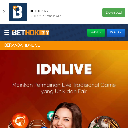
×
BETHOKI77
Download
BETHOKI77 Mobile App
MASUK
DAFTAR
IDNLIVE
BERANDA