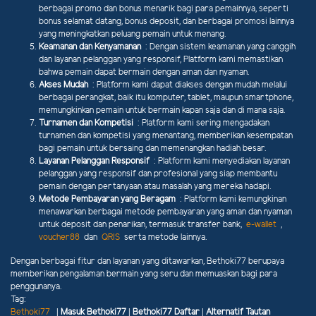
berbagai promo dan bonus menarik bagi para pemainnya, seperti
bonus selamat datang, bonus deposit, dan berbagai promosi lainnya
yang meningkatkan peluang pemain untuk menang.
Keamanan dan Kenyamanan
: Dengan sistem keamanan yang canggih
dan layanan pelanggan yang responsif, Platform kami memastikan
bahwa pemain dapat bermain dengan aman dan nyaman.
Akses Mudah
: Platform kami dapat diakses dengan mudah melalui
berbagai perangkat, baik itu komputer, tablet, maupun smartphone,
memungkinkan pemain untuk bermain kapan saja dan di mana saja.
Turnamen dan Kompetisi
: Platform kami sering mengadakan
turnamen dan kompetisi yang menantang, memberikan kesempatan
bagi pemain untuk bersaing dan memenangkan hadiah besar.
Layanan Pelanggan Responsif
: Platform kami menyediakan layanan
pelanggan yang responsif dan profesional yang siap membantu
pemain dengan pertanyaan atau masalah yang mereka hadapi.
Metode Pembayaran yang Beragam
: Platform kami kemungkinan
menawarkan berbagai metode pembayaran yang aman dan nyaman
untuk deposit dan penarikan, termasuk transfer bank,
e-wallet
,
voucher88
dan
QRIS
serta metode lainnya.
Dengan berbagai fitur dan layanan yang ditawarkan, Bethoki77 berupaya
memberikan pengalaman bermain yang seru dan memuaskan bagi para
penggunanya.
Tag:
Bethoki77
| Masuk Bethoki77 | Bethoki77 Daftar | Alternatif Tautan