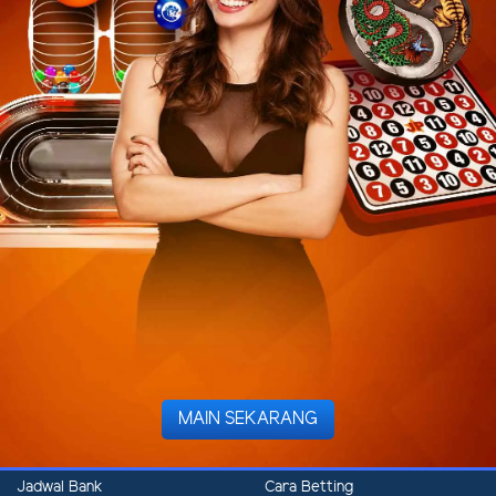
MAIN SEKARANG
Jadwal Bank
Cara Betting