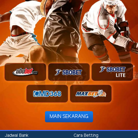
MAIN SEKARANG
Jadwal Bank
Cara Betting