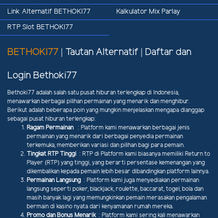
Link Alternatif BETHOKI77
Kalkulator Mix Parlay
RTP Slot BETHOKI77
BETHOKI77
| Tautan Alternatif | Daftar dan
Login Bethoki77
Bethoki77 adalah salah satu pusat hiburan terlengkap di Indonesia,
menawarkan berbagai pilihan permainan yang menarik dan menghibur.
Berikut adalah beberapa poin yang mungkin menjelaskan mengapa dianggap
sebagai pusat hiburan terlengkap:
Ragam Permainan
: Platform kami menawarkan berbagai jenis
permainan yang menarik dari berbagai penyedia permainan
terkemuka, memberikan variasi dan pilihan bagi para pemain.
Tingkat RTP Tinggi
: RTP di Platform kami biasanya memiliki Return to
Player (RTP) yang tinggi, yang berarti persentase kemenangan yang
dikembalikan kepada pemain lebih besar dibandingkan platform lainnya.
Permainan Langsung
: Platform kami juga menyediakan permainan
langsung seperti poker, blackjack, roulette, baccarat, togel, bola dan
masih banyak lagi yang memungkinkan pemain merasakan pengalaman
bermain di kasino nyata dari kenyamanan rumah mereka.
Promo dan Bonus Menarik
: Platform kami sering kali menawarkan